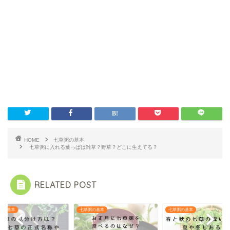
HOME
七草粥の基本
七草粥に入れる葉っぱは雑草？野草？どこに生えてる？
RELATED POST
粥の基本
七草粥の基本
七草粥の基本