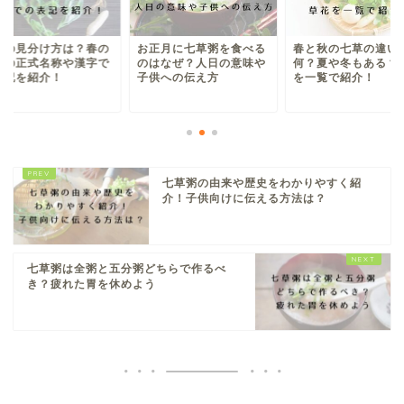
草の見分け方は？春の
お正月に七草粥を食べる
春と秋の七草の違い
草の正式名称や漢字で
のはなぜ？人日の意味や
何？夏や冬もある？
表記を紹介！
子供への伝え方
を一覧で紹介！
七草粥の由来や歴史をわかりやすく紹
介！子供向けに伝える方法は？
七草粥は全粥と五分粥どちらで作るべ
き？疲れた胃を休めよう