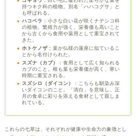
ゴギョウ
：白い毛に覆われた柔らかな葉を
持つキク科の植物。別名「ハハコグサ」と
も呼ばれる。
ハコベラ
：小さな白い花が咲くナデシコ科
の植物。繁殖力が強く、栄養価も高いこと
から古くから食用や薬用として重宝されて
きた。
ホトケノザ
：葉が仏様の蓮座に似ているこ
とから名付けられた。
スズナ（カブ）
：食用として広く知られる
カブのこと。根も葉も栄養価が高く、寒い
時期に重宝される。
スズシロ（ダイコン）
：こちらも馴染み深
いダイコンのこと。「清白」を意味し、正
月の食卓に彩りを添える食材として親しま
れている。
これらの七草は、それぞれが健康や生命力の象徴とし